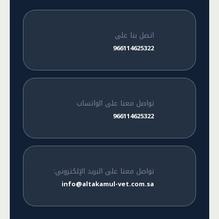
اتصل بنا على
966114625322
تواصل معنا على الواتساب
966114625322
تواصل معنا على البريد الإلكتروني:
info@altakamul-vet.com.sa