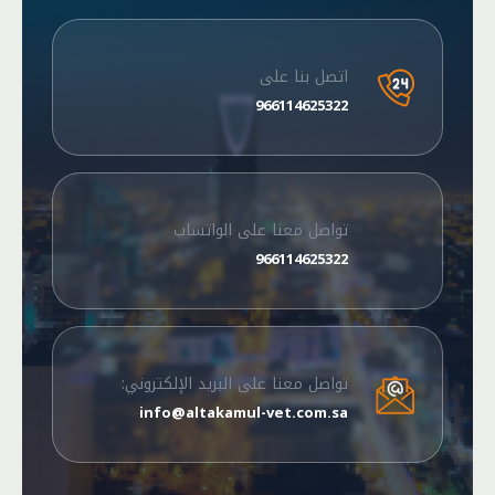
اتصل بنا على
966114625322
تواصل معنا على الواتساب
966114625322
تواصل معنا على البريد الإلكتروني:
info@altakamul-vet.com.sa